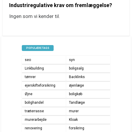
Industriregulative krav om fremlæggelse?
Ingen som vi kender til.
POPULÆRE TAGS
seo
syn
Linkbuilding
boligsalg
tømrer
Backlinks
ejerskifteforsikring
øjenlæge
Øjne
boligkøb
bolighandel
Tandlæge
træterrasse
murer
murerarbejde
Kloak
renovering
forsikring