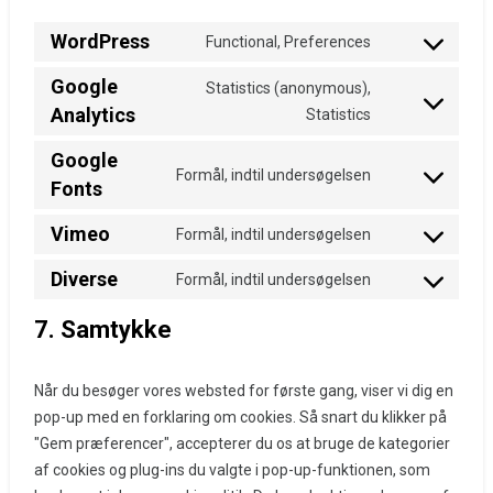
WordPress
Functional, Preferences
Consent
to
Google
Statistics (anonymous),
service
Analytics
Consent
Statistics
wordpress
to
Google
service
Formål, indtil undersøgelsen
google-
Fonts
Consent
analytics
to
Vimeo
Formål, indtil undersøgelsen
service
Consent
google-
to
Diverse
Formål, indtil undersøgelsen
fonts
Consent
service
to
vimeo
7. Samtykke
service
diverse
Når du besøger vores websted for første gang, viser vi dig en
pop-up med en forklaring om cookies. Så snart du klikker på
"Gem præferencer", accepterer du os at bruge de kategorier
af cookies og plug-ins du valgte i pop-up-funktionen, som