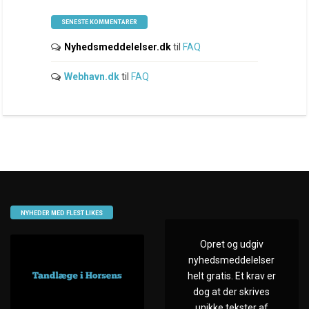
SENESTE KOMMENTARER
Nyhedsmeddelelser.dk
til
FAQ
Webhavn.dk
til
FAQ
NYHEDER MED FLEST LIKES
Opret og udgiv
nyhedsmeddelelser
helt gratis. Et krav er
dog at der skrives
unikke tekster af