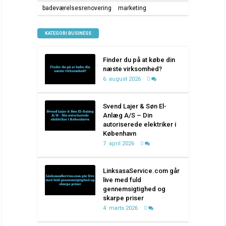
badeværelsesrenovering
marketing
KATEGORI BUSINESS
Finder du på at købe din
næste virksomhed?
6. august 2026
0
Svend Lajer & Søn El-
Anlæg A/S – Din
autoriserede elektriker i
København
7. april 2026
0
LinksasaService.com går
live med fuld
gennemsigtighed og
skarpe priser
4. marts 2026
0