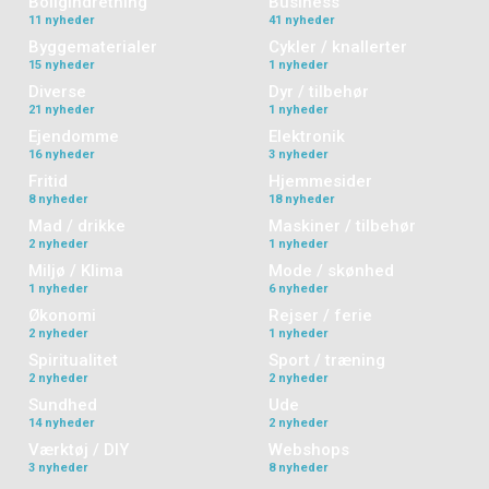
Boligindretning
Business
11 nyheder
41 nyheder
Byggematerialer
Cykler / knallerter
15 nyheder
1 nyheder
Diverse
Dyr / tilbehør
21 nyheder
1 nyheder
Ejendomme
Elektronik
16 nyheder
3 nyheder
Fritid
Hjemmesider
8 nyheder
18 nyheder
Mad / drikke
Maskiner / tilbehør
2 nyheder
1 nyheder
Miljø / Klima
Mode / skønhed
1 nyheder
6 nyheder
Økonomi
Rejser / ferie
2 nyheder
1 nyheder
Spiritualitet
Sport / træning
2 nyheder
2 nyheder
Sundhed
Ude
14 nyheder
2 nyheder
Værktøj / DIY
Webshops
3 nyheder
8 nyheder