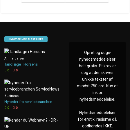
NYHEDER MED FLEST LIKES
Opret og udgiv
Anmeldelser
nyhedsmeddelelser
Tandlæge i Horsens
helt gratis. Et krav er
0
0
dog at der skrives
unikke tekster af
mindst 750 ord. Kun et
link pr.
Business
nyhedsmeddelelse.
Nyheder fra servicebranchen
0
0
Nyhedsmeddelelser
for erotik, rasisme o.l.
godkendes
IKKE
.