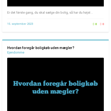
Er det første gang, du skal sælge din bolig, så har du højst ..
15. september 2023
0
0
Hvordan foregår boligkøb uden mægler?
Ejendomme