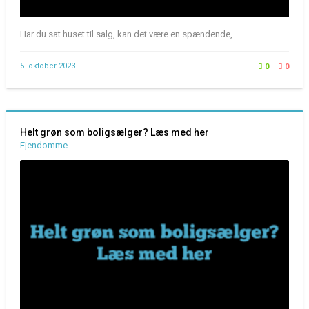
Har du sat huset til salg, kan det være en spændende, ..
5. oktober 2023
0
0
Helt grøn som boligsælger? Læs med her
Ejendomme