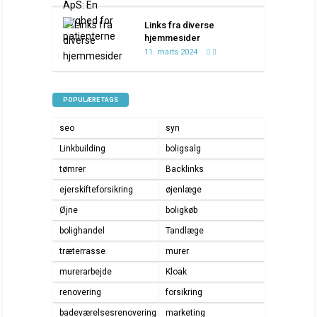
Links fra diverse
hjemmesider
11. marts 2024
0
POPULÆRE TAGS
seo
syn
Linkbuilding
boligsalg
tømrer
Backlinks
ejerskifteforsikring
øjenlæge
Øjne
boligkøb
bolighandel
Tandlæge
træterrasse
murer
murerarbejde
Kloak
renovering
forsikring
badeværelsesrenovering
marketing