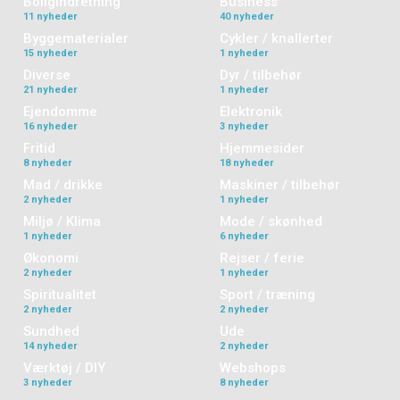
Boligindretning
Business
11 nyheder
40 nyheder
Byggematerialer
Cykler / knallerter
15 nyheder
1 nyheder
Diverse
Dyr / tilbehør
21 nyheder
1 nyheder
Ejendomme
Elektronik
16 nyheder
3 nyheder
Fritid
Hjemmesider
8 nyheder
18 nyheder
Mad / drikke
Maskiner / tilbehør
2 nyheder
1 nyheder
Miljø / Klima
Mode / skønhed
1 nyheder
6 nyheder
Økonomi
Rejser / ferie
2 nyheder
1 nyheder
Spiritualitet
Sport / træning
2 nyheder
2 nyheder
Sundhed
Ude
14 nyheder
2 nyheder
Værktøj / DIY
Webshops
3 nyheder
8 nyheder