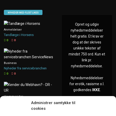
NYHEDER MED FLEST LIKES
Opret og udgiv
Anmeldelser
nyhedsmeddelelser
Tandlæge i Horsens
helt gratis. Et krav er
0
0
dog at der skrives
unikke tekster af
mindst 750 ord. Kun et
link pr.
Business
nyhedsmeddelelse.
Nyheder fra servicebranchen
0
0
Nyhedsmeddelelser
for erotik, rasisme o.l.
godkendes
IKKE
.
Hjemmesider
Kender du Webhavn.dk?
Administrer samtykke til
0
0
cookies