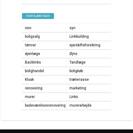
POPULÆRE TAGS
seo
syn
boligsalg
Linkbuilding
tømrer
ejerskifteforsikring
øjenlæge
Øjne
Backlinks
Tandlæge
bolighandel
boligkøb
Kloak
træterrasse
renovering
marketing
murer
Links
badeværelsesrenovering
murerarbejde