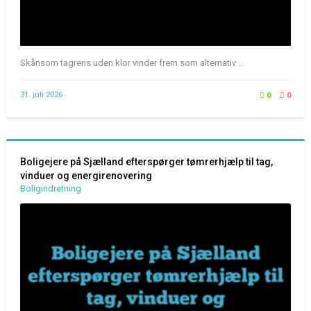
Skånsom tagrens uden klor vinder frem som alternativ ..
31. juli 2026
0
0
Boligejere på Sjælland efterspørger tømrerhjælp til tag,
vinduer og energirenovering
Boligindretning