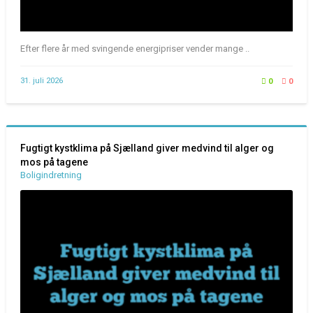
Efter flere år med svingende energipriser vender mange ..
31. juli 2026
0
0
Fugtigt kystklima på Sjælland giver medvind til alger og
mos på tagene
Boligindretning