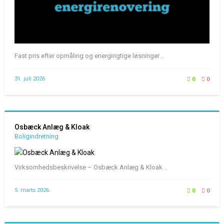
Fast pris efter opmåling og energirigtige løsninger ..
31. juli 2026
0
0
Osbæck Anlæg & Kloak
Boligindretning
Virksomhedsbeskrivelse – Osbæck Anlæg & Kloak ..
5. marts 2026
0
0