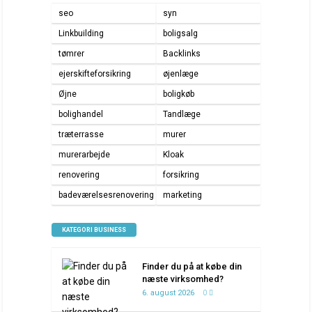
seo
syn
Linkbuilding
boligsalg
tømrer
Backlinks
ejerskifteforsikring
øjenlæge
Øjne
boligkøb
bolighandel
Tandlæge
træterrasse
murer
murerarbejde
Kloak
renovering
forsikring
badeværelsesrenovering
marketing
KATEGORI BUSINESS
Finder du på at købe din
næste virksomhed?
6. august 2026
0