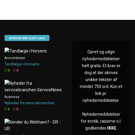
NYHEDER MED FLEST LIKES
Opret og udgiv
Anmeldelser
nyhedsmeddelelser
Tandlæge i Horsens
helt gratis. Et krav er
0
0
dog at der skrives
unikke tekster af
mindst 750 ord. Kun et
link pr.
Business
nyhedsmeddelelse.
Nyheder fra servicebranchen
0
0
Nyhedsmeddelelser
for erotik, rasisme o.l.
godkendes
IKKE
.