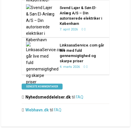
Svend Lajer & Søn El-
Anlæg A/S – Din
autoriserede elektriker i
København
7. april 2026
0
LinksasaService.com går
live med fuld
gennemsigtighed og
skarpe priser
4. marts 2026
0
SENESTE KOMMENTARER
Nyhedsmeddelelser.dk
til
FAQ
Webhavn.dk
til
FAQ