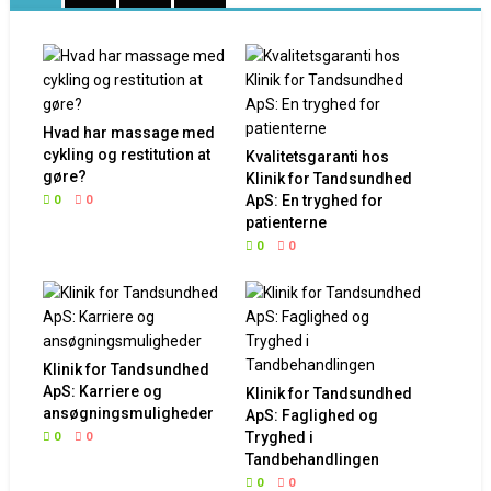
Hvad har massage med
cykling og restitution at
Kvalitetsgaranti hos
gøre?
Klinik for Tandsundhed
ApS: En tryghed for
0
0
patienterne
0
0
Klinik for Tandsundhed
ApS: Karriere og
Klinik for Tandsundhed
ansøgningsmuligheder
ApS: Faglighed og
Tryghed i
0
0
Tandbehandlingen
0
0