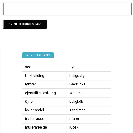
POPULÆRE TAGS
seo
syn
Linkbuilding
boligsalg
tømrer
Backlinks
ejerskifteforsikring
øjenlæge
Øjne
boligkøb
bolighandel
Tandlæge
træterrasse
murer
murerarbejde
Kloak