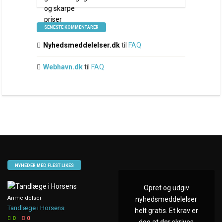
SENESTE KOMMENTARER
Nyhedsmeddelelser.dk
til
FAQ
Webhavn.dk
til
FAQ
NYHEDER MED FLEST LIKES
Opret og udgiv
Anmeldelser
nyhedsmeddelelser
Tandlæge i Horsens
helt gratis. Et krav er
0
0