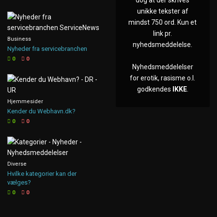
dog at der skrives
unikke tekster af
mindst 750 ord. Kun et
link pr.
Business
nyhedsmeddelelse.
Nyheder fra servicebranchen
0
0
Nyhedsmeddelelser
for erotik, rasisme o.l.
godkendes
IKKE
.
Hjemmesider
Kender du Webhavn.dk?
0
0
Diverse
Hvilke kategorier kan der
vælges?
0
0